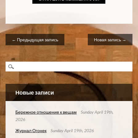
Навигация по записям
← Предыдущая запись
Новая запись →
Новые записи
Бережное отношение к вещам
Sunday April 19th,
2026
Журнал Огонек
Sunday April 19th, 2026