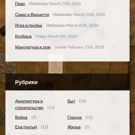
Пиво
Wednesday March 25th, 2026
Сакко и Ванцетти
Wednesday March 25th, 2026
Игра в пробки
Wednesday March 25th, 2026
Колбаса
Friday March 6th, 2026
Макулатура и лом
Sunday February 15th, 2026
Рубрики
Архитектура и
Быт
(16)
строительство
(10)
Война
(3)
Города
(11)
Еда (питье)
(12)
Жилье
(5)