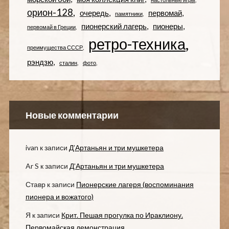
орион-128
очередь
первомай
памятники
пионерский лагерь
пионеры
первомай в Греции
ретро-техника
преимущества СССР
рэндзю
сталин
фото
Новые комментарии
ivan
к записи
Д’Артаньян и три мушкетера
Ar S
к записи
Д’Артаньян и три мушкетера
Ставр
к записи
Пионерские лагеря (воспоминания
пионера и вожатого)
Я
к записи
Крит. Пешая прогулка по Ираклиону.
Первомайская демонстрация.