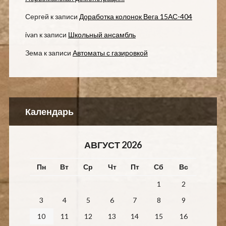
Сергей
к записи
Доработка колонок Вега 15АС-404
ivan
к записи
Школьный ансамбль
Зема
к записи
Автоматы с газировкой
Календарь
АВГУСТ 2026
Пн
Вт
Ср
Чт
Пт
Сб
Вс
1
2
3
4
5
6
7
8
9
10
11
12
13
14
15
16