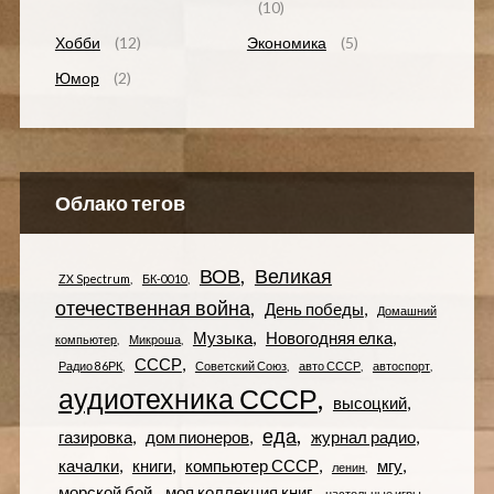
(10)
Хобби
(12)
Экономика
(5)
Юмор
(2)
Облако тегов
ВОВ
Великая
ZX Spectrum
БК-0010
отечественная война
День победы
Домашний
Музыка
Новогодняя елка
компьютер
Микроша
СССР
Радио 86РК
Советский Союз
авто СССР
автоспорт
аудиотехника СССР
высоцкий
еда
газировка
дом пионеров
журнал радио
качалки
книги
компьютер СССР
мгу
ленин
морской бой
моя коллекция книг
настольные игры