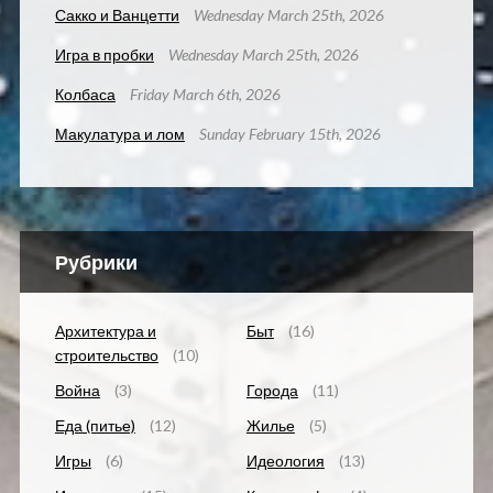
Сакко и Ванцетти
Wednesday March 25th, 2026
Игра в пробки
Wednesday March 25th, 2026
Колбаса
Friday March 6th, 2026
Макулатура и лом
Sunday February 15th, 2026
Рубрики
Архитектура и
Быт
(16)
строительство
(10)
Война
(3)
Города
(11)
Еда (питье)
(12)
Жилье
(5)
Игры
(6)
Идеология
(13)