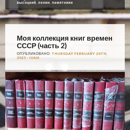
высоцкий
,
ленин
,
памятники
Моя коллекция книг времен
СССР (часть 2)
ОПУБЛИКОВАНО:
THURSDAY FEBRUARY 20TH,
2025
-
IVAN