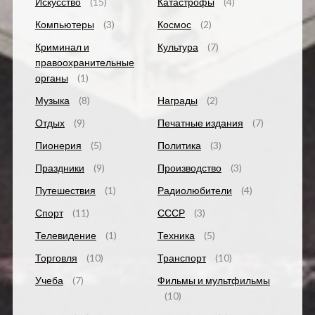
Искусство
(15)
Катастрофы
(4)
Компьютеры
(3)
Космос
(2)
Криминал и
Культура
(7)
правоохранительные
органы
(1)
Музыка
(8)
Награды
(2)
Отдых
(9)
Печатные издания
(7)
Пионерия
(5)
Политика
(3)
Праздники
(9)
Производство
(3)
Путешествия
(1)
Радиолюбители
(4)
Спорт
(11)
СССР
(3)
Телевидение
(1)
Техника
(5)
Торговля
(10)
Транспорт
(10)
Учеба
(7)
Фильмы и мультфильмы
(10)