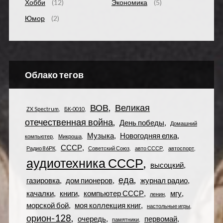
Хобби
(12)
Экономика
(5)
Юмор
(2)
Облако тегов
ВОВ
Великая
ZX Spectrum
БК-0010
отечественная война
День победы
Домашний
Музыка
Новогодняя елка
компьютер
Микроша
СССР
Радио 86РК
Советский Союз
авто СССР
автоспорт
аудиотехника СССР
высоцкий
еда
газировка
дом пионеров
журнал радио
качалки
книги
компьютер СССР
мгу
ленин
морской бой
моя коллекция книг
настольные игры
орион-128
очередь
первомай
памятники