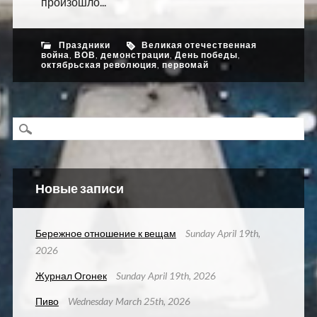
произошло...
Праздники
Великая отечественная
война
,
ВОВ
,
демонстрации
,
День победы
,
октябрьская революция
,
первомай
Новые записи
Бережное отношение к вещам
Sunday April 19th,
2026
Журнал Огонек
Sunday April 19th, 2026
Пиво
Wednesday March 25th, 2026