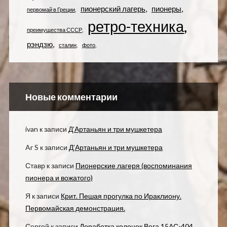
пионерский лагерь
пионеры
первомай в Греции
ретро-техника
преимущества СССР
рэндзю
сталин
фото
Новые комментарии
ivan
к записи
Д’Артаньян и три мушкетера
Ar S
к записи
Д’Артаньян и три мушкетера
Ставр
к записи
Пионерские лагеря (воспоминания
пионера и вожатого)
Я
к записи
Крит. Пешая прогулка по Ираклиону.
Первомайская демонстрация.
Сергей
к записи
Доработка колонок Вега 15АС-404