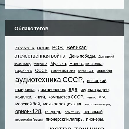
Облако тегов
ВОВ
Великая
ZX Spectrum
БК-0010
отечественная война
День победы
Домашний
Музыка
Новогодняя елка
компьютер
Микроша
СССР
Радио 86РК
Советский Союз
авто СССР
автоспорт
аудиотехника СССР
высоцкий
еда
газировка
дом пионеров
журнал радио
качалки
книги
компьютер СССР
мгу
ленин
морской бой
моя коллекция книг
настольные игры
орион-128
очередь
первомай
памятники
пионерский лагерь
пионеры
первомай в Греции
ретро-техника