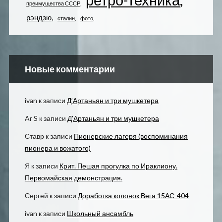
преимущества СССР
рэндзю
сталин
фото
Новые комментарии
ivan
к записи
Д’Артаньян и три мушкетера
Ar S
к записи
Д’Артаньян и три мушкетера
Ставр
к записи
Пионерские лагеря (воспоминания
пионера и вожатого)
Я
к записи
Крит. Пешая прогулка по Ираклиону.
Первомайская демонстрация.
Сергей
к записи
Доработка колонок Вега 15АС-404
ivan
к записи
Школьный ансамбль