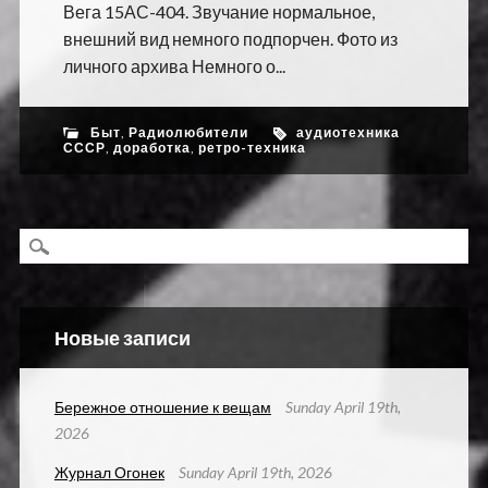
Вега 15АС-404. Звучание нормальное,
внешний вид немного подпорчен. Фото из
личного архива Немного о...
Быт
,
Радиолюбители
аудиотехника
СССР
,
доработка
,
ретро-техника
Новые записи
Бережное отношение к вещам
Sunday April 19th,
2026
Журнал Огонек
Sunday April 19th, 2026