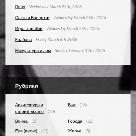
Пиво
Wednesday March 25th, 2026
Сакко и Ванцетти
Wednesday March 25th, 2026
Игра в пробки
Wednesday March 25th, 2026
Колбаса
Friday March 6th, 2026
Макулатура и лом
Sunday February 15th, 2026
Рубрики
Архитектура и
Быт
(16)
строительство
(10)
Война
(3)
Города
(11)
Еда (питье)
(12)
Жилье
(5)