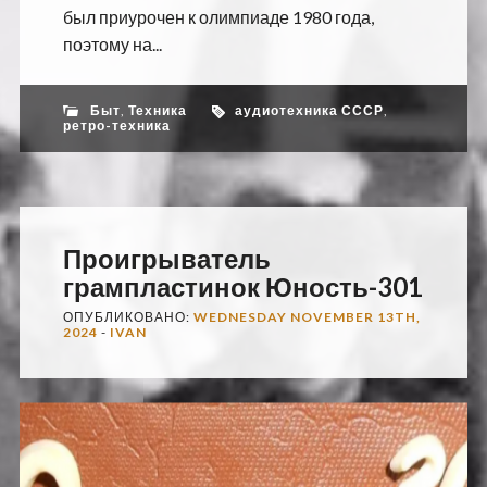
был приурочен к олимпиаде 1980 года,
поэтому на...
Быт
,
Техника
аудиотехника СССР
,
ретро-техника
Проигрыватель
грампластинок Юность-301
ОПУБЛИКОВАНО:
WEDNESDAY NOVEMBER 13TH,
2024
-
IVAN