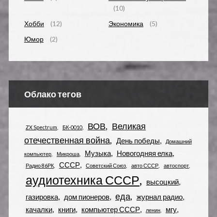
(10)
Хобби
(12)
Экономика
(5)
Юмор
(2)
Облако тегов
ВОВ
Великая
ZX Spectrum
БК-0010
отечественная война
День победы
Домашний
Музыка
Новогодняя елка
компьютер
Микроша
СССР
Радио 86РК
Советский Союз
авто СССР
автоспорт
аудиотехника СССР
высоцкий
еда
газировка
дом пионеров
журнал радио
качалки
книги
компьютер СССР
мгу
ленин