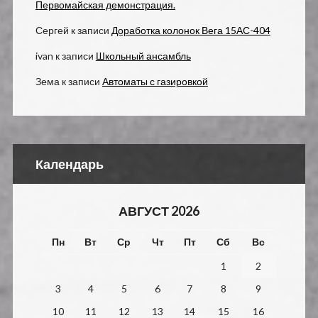
Первомайская демонстрация.
Сергей
к записи
Доработка колонок Вега 15АС-404
ivan
к записи
Школьный ансамбль
Зема
к записи
Автоматы с газировкой
Календарь
АВГУСТ 2026
Пн
Вт
Ср
Чт
Пт
Сб
Вс
1
2
3
4
5
6
7
8
9
10
11
12
13
14
15
16