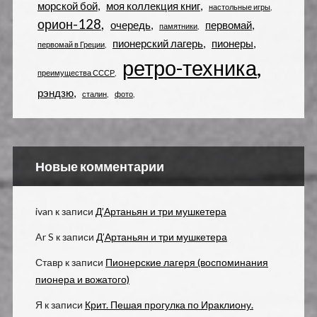
морской бой
моя коллекция книг
настольные игры
орион-128
очередь
первомай
памятники
пионерский лагерь
пионеры
первомай в Греции
ретро-техника
преимущества СССР
рэндзю
сталин
фото
Новые комментарии
ivan
к записи
Д’Артаньян и три мушкетера
Ar S
к записи
Д’Артаньян и три мушкетера
Ставр
к записи
Пионерские лагеря (воспоминания
пионера и вожатого)
Я
к записи
Крит. Пешая прогулка по Ираклиону.