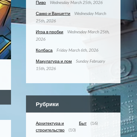
Пиво
Wednesday March 25th, 2026
Сакко и Ванцетти
Wednesday March
25th, 2026
Игра в пробки
Wednesday March 25th,
2026
Колбаса
Friday March 6th, 2026
Макулатура и лом
Sunday February
15th, 2026
Рубрики
Архитектура и
Быт
(16)
строительство
(10)