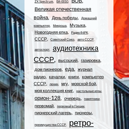
ВОВ
ZX Spectrum
БК-0010
Великая отечественная
война
День победы
Домашний
Музыка
компьютер
Микроша
Новогодняя елка
Радио 86РК
СССР
Советский Союз
авто СССР
аудиотехника
автоспорт
СССР
высоцкий
газировка
еда
дом пионеров
журнал
радио
качалки
книги
компьютер
СССР
мгу
морской бой
ленин
моя коллекция книг
настольные игры
орион-128
очередь
памятники
первомай
первомай в Греции
пионерский лагерь
пионеры
ретро-
преимущества СССР