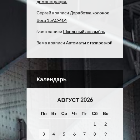
демонстрация.
Сергей
к записи
Доработка колонок
Вега 15АС-404
ivan
к записи
Школьный ансамбль
Зема
к записи
Автоматы с газировкой
Календарь
АВГУСТ 2026
Пн
Вт
Ср
Чт
Пт
Сб
Вс
1
2
3
4
5
6
7
8
9