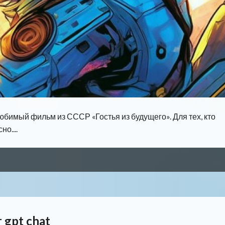
юбимый фильм из СССР «Гостья из будущего». Для тех, кто
о....
gpt chat