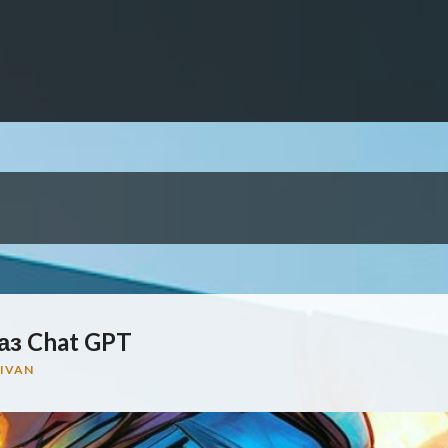
аз Chat GPT
IVAN