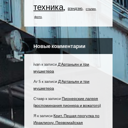
техника
рэндзю
сталин
фото
Новые комментарии
ivan
к записи
Д’Артаньян и три
мушкетера
Ar S
к записи
Д’Артаньян и три
мушкетера
Ставр
к записи
Пионерские лагеря
(воспоминания пионера и вожатого)
Я
к записи
Крит. Пешая прогулка по
Ираклиону. Первомайская