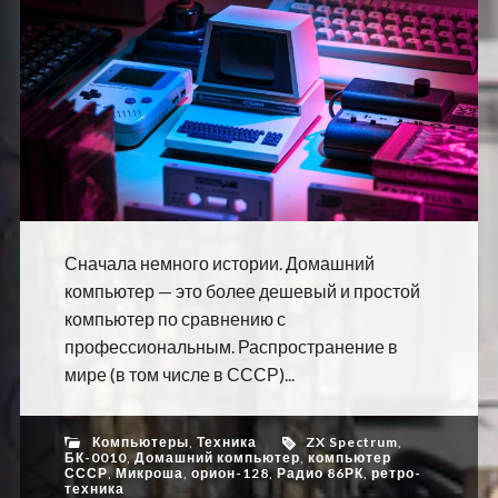
Сначала немного истории. Домашний
компьютер — это более дешевый и простой
компьютер по сравнению с
профессиональным. Распространение в
мире (в том числе в СССР)...
Компьютеры
,
Техника
ZX Spectrum
,
БК-0010
,
Домашний компьютер
,
компьютер
СССР
,
Микроша
,
орион-128
,
Радио 86РК
,
ретро-
техника