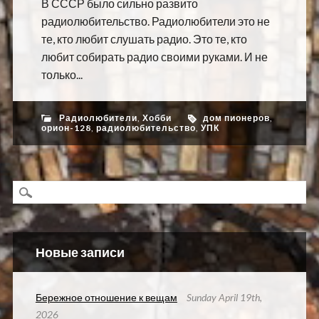
В СССР было сильно развито
радиолюбительство. Радиолюбители это не
те, кто любит слушать радио. Это те, кто
любит собирать радио своими руками. И не
только...
Радиолюбители
,
Хобби
дом пионеров
,
орион-128
,
радиолюбительство
,
УПК
Новые записи
Бережное отношение к вещам
Sunday April 19th,
2026