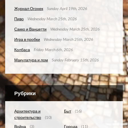
Журнал Огонек
Sunday April 19th, 2026
Пиво
Wednesday March 25th, 2026
Сакко и Ванцетти
Wednesday March 25th, 2026
Игра в пробки
Wednesday March 25th, 2026
Колбаса
Friday March 6th, 2026
Макулатура и лом
Sunday February 15th, 2026
Рубрики
Архитектура и
Быт
(16)
строительство
(10)
Война
(3)
Города
(11)