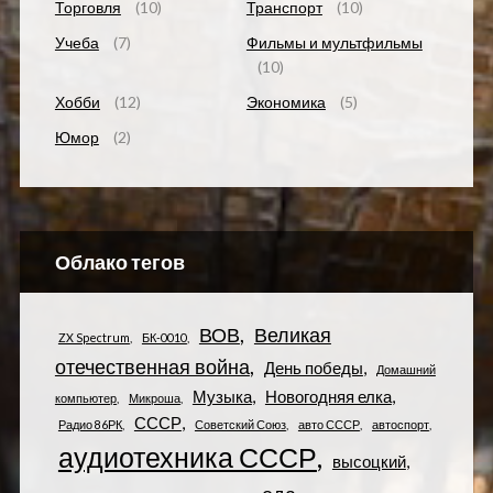
Торговля
(10)
Транспорт
(10)
Учеба
(7)
Фильмы и мультфильмы
(10)
Хобби
(12)
Экономика
(5)
Юмор
(2)
Облако тегов
ВОВ
Великая
ZX Spectrum
БК-0010
отечественная война
День победы
Домашний
Музыка
Новогодняя елка
компьютер
Микроша
СССР
Радио 86РК
Советский Союз
авто СССР
автоспорт
аудиотехника СССР
высоцкий