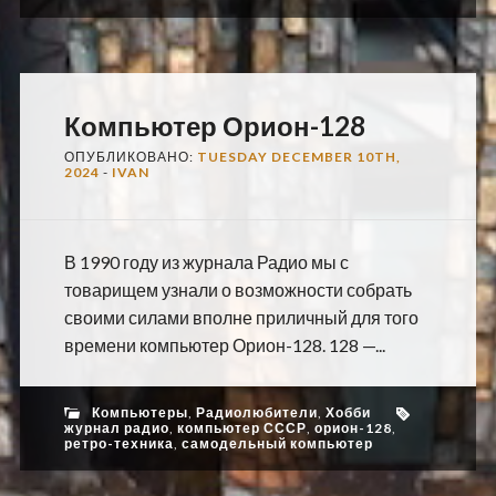
Компьютер Орион-128
ОПУБЛИКОВАНО:
TUESDAY DECEMBER 10TH,
2024
-
IVAN
В 1990 году из журнала Радио мы с
товарищем узнали о возможности собрать
своими силами вполне приличный для того
времени компьютер Орион-128. 128 —...
Компьютеры
,
Радиолюбители
,
Хобби
журнал радио
,
компьютер СССР
,
орион-128
,
ретро-техника
,
самодельный компьютер