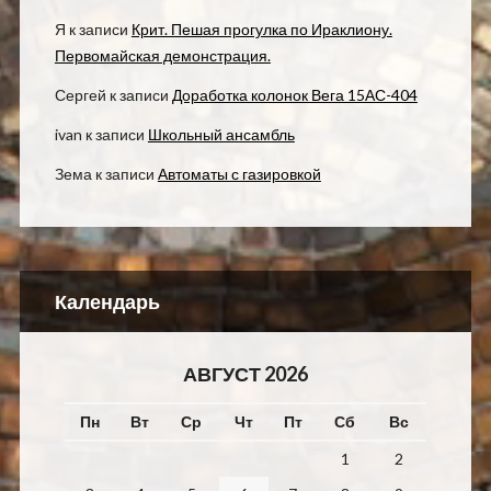
Я
к записи
Крит. Пешая прогулка по Ираклиону.
Первомайская демонстрация.
Сергей
к записи
Доработка колонок Вега 15АС-404
ivan
к записи
Школьный ансамбль
Зема
к записи
Автоматы с газировкой
Календарь
АВГУСТ 2026
Пн
Вт
Ср
Чт
Пт
Сб
Вс
1
2