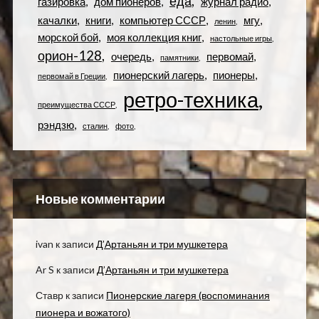
еда
газировка
дом пионеров
журнал радио
качалки
книги
компьютер СССР
мгу
ленин
морской бой
моя коллекция книг
настольные игры
орион-128
очередь
первомай
памятники
пионерский лагерь
пионеры
первомай в Греции
ретро-техника
преимущества СССР
рэндзю
сталин
фото
Новые комментарии
ivan
к записи
Д’Артаньян и три мушкетера
Ar S
к записи
Д’Артаньян и три мушкетера
Ставр
к записи
Пионерские лагеря (воспоминания
пионера и вожатого)