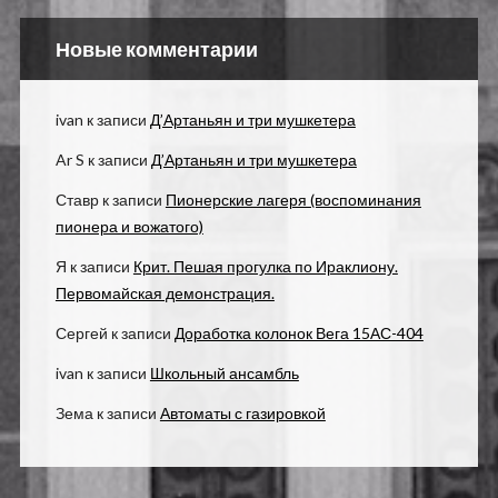
Новые комментарии
ivan
к записи
Д’Артаньян и три мушкетера
Ar S
к записи
Д’Артаньян и три мушкетера
Ставр
к записи
Пионерские лагеря (воспоминания
пионера и вожатого)
Я
к записи
Крит. Пешая прогулка по Ираклиону.
Первомайская демонстрация.
Сергей
к записи
Доработка колонок Вега 15АС-404
ivan
к записи
Школьный ансамбль
Зема
к записи
Автоматы с газировкой