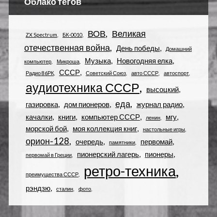
Облако тегов
ВОВ
Великая
ZX Spectrum
БК-0010
отечественная война
День победы
Домашний
Музыка
Новогодняя елка
компьютер
Микроша
СССР
Радио 86РК
Советский Союз
авто СССР
автоспорт
аудиотехника СССР
высоцкий
еда
газировка
дом пионеров
журнал радио
качалки
книги
компьютер СССР
мгу
ленин
морской бой
моя коллекция книг
настольные игры
орион-128
очередь
первомай
памятники
пионерский лагерь
пионеры
первомай в Греции
ретро-техника
преимущества СССР
рэндзю
сталин
фото