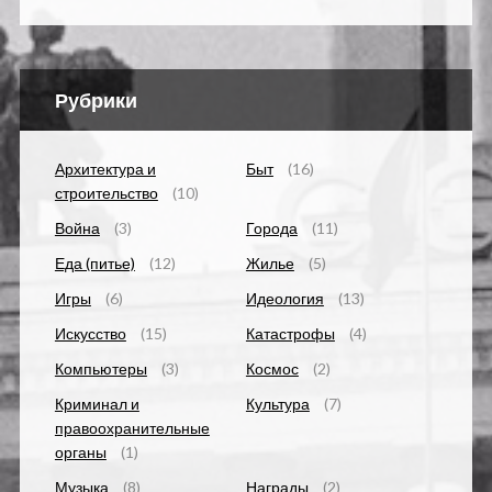
Рубрики
Архитектура и
Быт
(16)
строительство
(10)
Война
(3)
Города
(11)
Еда (питье)
(12)
Жилье
(5)
Игры
(6)
Идеология
(13)
Искусство
(15)
Катастрофы
(4)
Компьютеры
(3)
Космос
(2)
Криминал и
Культура
(7)
правоохранительные
органы
(1)
Музыка
(8)
Награды
(2)