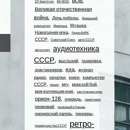
ВОВ
ZX Spectrum
БК-0010
Великая отечественная
война
День победы
Домашний
Музыка
компьютер
Микроша
Новогодняя елка
Радио 86РК
СССР
Советский Союз
авто СССР
аудиотехника
автоспорт
СССР
высоцкий
газировка
еда
дом пионеров
журнал
радио
качалки
книги
компьютер
СССР
мгу
морской бой
ленин
моя коллекция книг
настольные игры
орион-128
очередь
памятники
первомай
первомай в Греции
пионерский лагерь
пионеры
ретро-
преимущества СССР