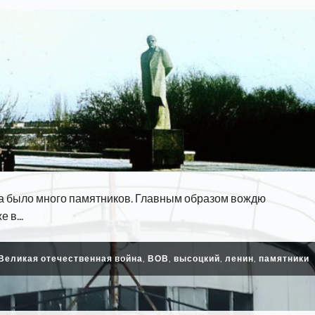
гда было много памятников. Главным образом вождю
 в...
Великая отечественная война
,
ВОВ
,
высоцкий
,
ленин
,
памятники