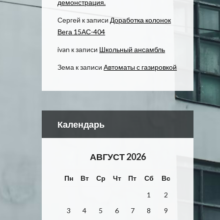
демонстрация.
Сергей
к записи
Доработка колонок
Вега 15АС-404
ivan
к записи
Школьный ансамбль
Зема
к записи
Автоматы с газировкой
Календарь
АВГУСТ 2026
Пн
Вт
Ср
Чт
Пт
Сб
Вс
1
2
3
4
5
6
7
8
9