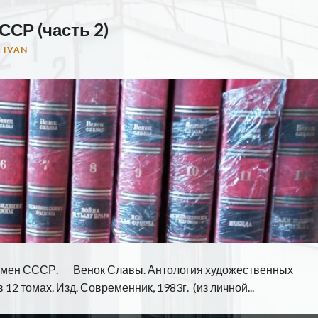
ССР (часть 2)
-
IVAN
емен СССР. Венок Славы. Антология художественных
2 томах. Изд. Современник, 1983г. (из личной...