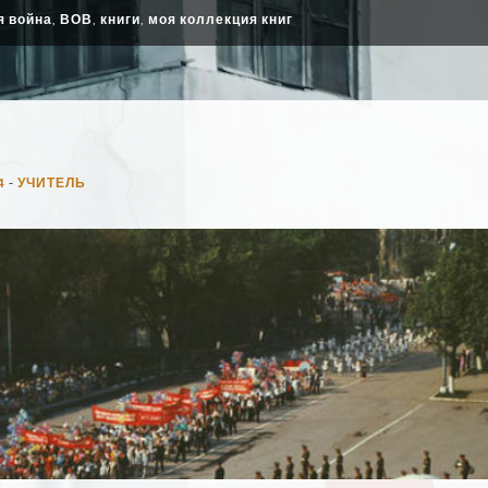
я война
,
ВОВ
,
книги
,
моя коллекция книг
4
-
УЧИТЕЛЬ