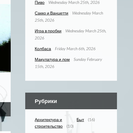
Пиво
Wednesday March 25th, 2026
Сакко и Ванцетти
Wednesday March
25th, 2026
Игра в пробки
Wednesday March 25th,
2026
Колбаса
Friday March 6th, 2026
Макулатура и лом
Sunday February
15th, 2026
Рубрики
Архитектура и
Быт
(16)
строительство
(10)