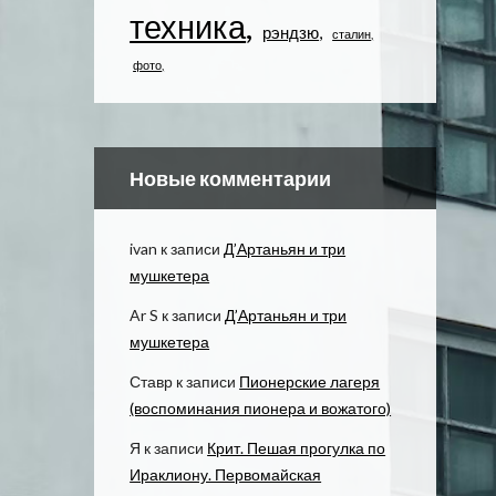
техника
рэндзю
сталин
фото
Новые комментарии
ivan
к записи
Д’Артаньян и три
мушкетера
Ar S
к записи
Д’Артаньян и три
мушкетера
Ставр
к записи
Пионерские лагеря
(воспоминания пионера и вожатого)
Я
к записи
Крит. Пешая прогулка по
Ираклиону. Первомайская