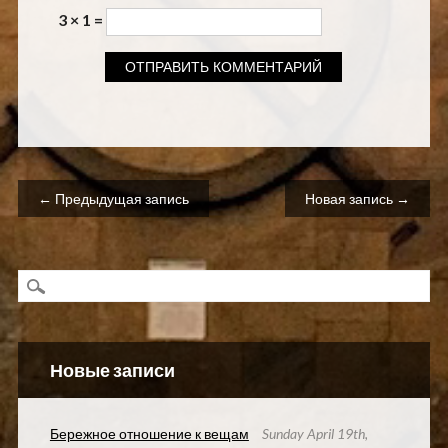
3 × 1 =
Навигация по записям
← Предыдущая запись
Новая запись →
Новые записи
Бережное отношение к вещам
Sunday April 19th,