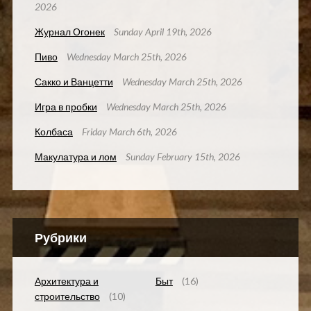
2026
Журнал Огонек
Sunday April 19th, 2026
Пиво
Wednesday March 25th, 2026
Сакко и Ванцетти
Wednesday March 25th, 2026
Игра в пробки
Wednesday March 25th, 2026
Колбаса
Friday March 6th, 2026
Макулатура и лом
Sunday February 15th, 2026
Рубрики
Архитектура и
Быт
(16)
строительство
(10)