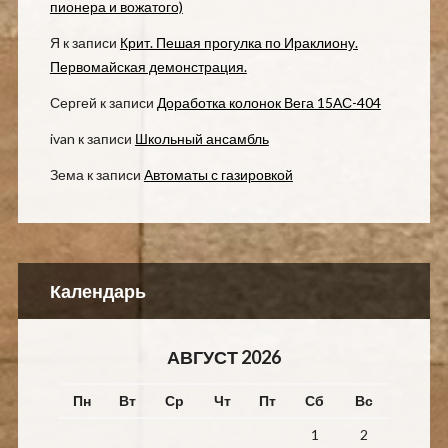
пионера и вожатого)
Я
к записи
Крит. Пешая прогулка по Ираклиону.
Первомайская демонстрация.
Сергей
к записи
Доработка колонок Вега 15АС-404
ivan
к записи
Школьный ансамбль
Зема
к записи
Автоматы с газировкой
Календарь
АВГУСТ 2026
Пн
Вт
Ср
Чт
Пт
Сб
Вс
1
2