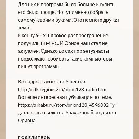
Для них и программ было больше и купить
его было проще. Но тут именно собрать
самому, своими руками. Это немного другая
тема.
К концу 90-х широкое распространение
получили IBM PC. И Орион наш стал не
актуален. Однако до сих пор энтузиасты
продолжают собирать такие компьютеры,
пишут программы.
Вот адрес такого сообщества.
http://rdk.regionsv.ru/orion128-radio.htm
Вот еще интересная публикация по теме.
https://pikabu.ru/story/orion128_4596032 Тут
даже есть ссылка на браузерный эмулятор
Ориона.
ПОДЕЛИТЕСЬ