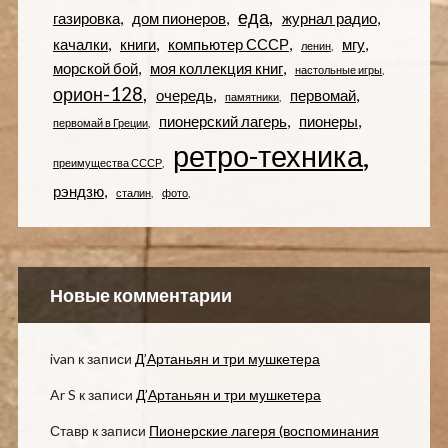
еда
газировка
дом пионеров
журнал радио
качалки
книги
компьютер СССР
мгу
ленин
морской бой
моя коллекция книг
настольные игры
орион-128
очередь
первомай
памятники
пионерский лагерь
пионеры
первомай в Греции
ретро-техника
преимущества СССР
рэндзю
сталин
фото
Новые комментарии
ivan
к записи
Д’Артаньян и три мушкетера
Ar S
к записи
Д’Артаньян и три мушкетера
Ставр
к записи
Пионерские лагеря (воспоминания