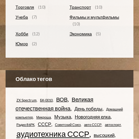
Торговля
(10)
Транспорт
(10)
Учеба
(7)
Фильмы и мультфильмы
(10)
Хобби
(12)
Экономика
(5)
Юмор
(2)
Облако тегов
ВОВ
Великая
ZX Spectrum
БК-0010
отечественная война
День победы
Домашний
Музыка
Новогодняя елка
компьютер
Микроша
СССР
Радио 86РК
Советский Союз
авто СССР
автоспорт
аудиотехника СССР
высоцкий