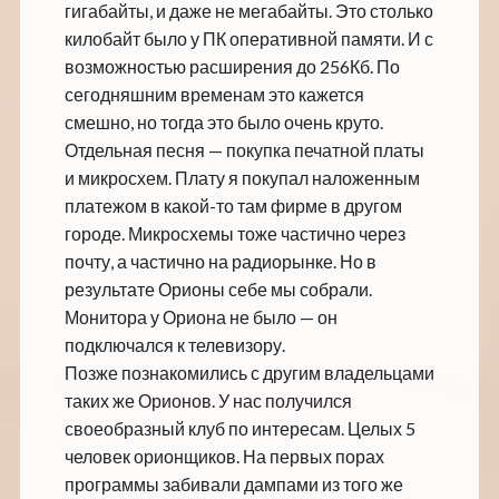
гигабайты, и даже не мегабайты. Это столько
килобайт было у ПК оперативной памяти. И с
возможностью расширения до 256Кб. По
сегодняшним временам это кажется
смешно, но тогда это было очень круто.
Отдельная песня — покупка печатной платы
и микросхем. Плату я покупал наложенным
платежом в какой-то там фирме в другом
городе. Микросхемы тоже частично через
почту, а частично на радиорынке. Но в
результате Орионы себе мы собрали.
Монитора у Ориона не было — он
подключался к телевизору.
Позже познакомились с другим владельцами
таких же Орионов. У нас получился
своеобразный клуб по интересам. Целых 5
человек орионщиков. На первых порах
программы забивали дампами из того же