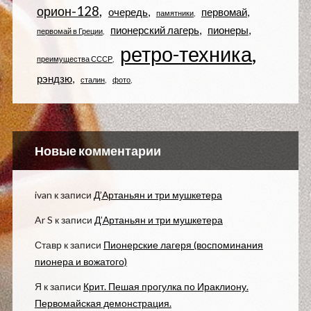
орион-128
очередь
первомай
памятники
пионерский лагерь
пионеры
первомай в Греции
ретро-техника
преимущества СССР
рэндзю
сталин
фото
Новые комментарии
ivan
к записи
Д’Артаньян и три мушкетера
Ar S
к записи
Д’Артаньян и три мушкетера
Ставр
к записи
Пионерские лагеря (воспоминания
пионера и вожатого)
Я
к записи
Крит. Пешая прогулка по Ираклиону.
Первомайская демонстрация.