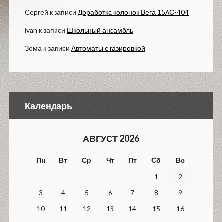
Сергей
к записи
Доработка колонок Вега 15АС-404
ivan
к записи
Школьный ансамбль
Зема
к записи
Автоматы с газировкой
Календарь
АВГУСТ 2026
Пн
Вт
Ср
Чт
Пт
Сб
Вс
1
2
3
4
5
6
7
8
9
10
11
12
13
14
15
16