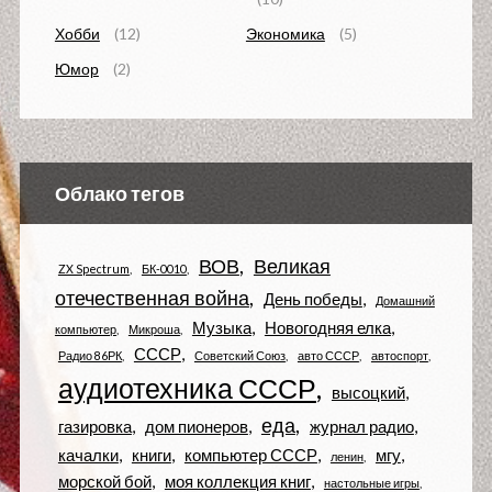
Хобби
(12)
Экономика
(5)
Юмор
(2)
Облако тегов
ВОВ
Великая
ZX Spectrum
БК-0010
отечественная война
День победы
Домашний
Музыка
Новогодняя елка
компьютер
Микроша
СССР
Радио 86РК
Советский Союз
авто СССР
автоспорт
аудиотехника СССР
высоцкий
еда
газировка
дом пионеров
журнал радио
качалки
книги
компьютер СССР
мгу
ленин
морской бой
моя коллекция книг
настольные игры