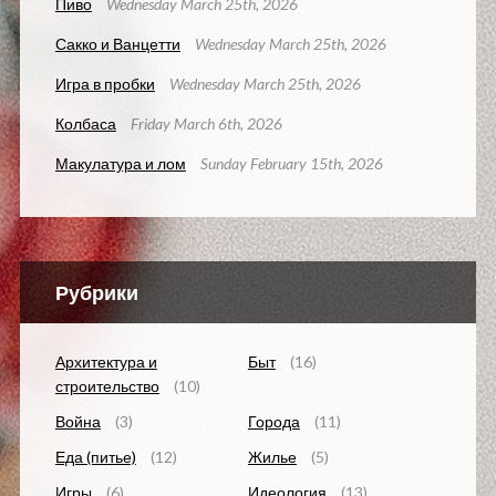
Пиво
Wednesday March 25th, 2026
Сакко и Ванцетти
Wednesday March 25th, 2026
Игра в пробки
Wednesday March 25th, 2026
Колбаса
Friday March 6th, 2026
Макулатура и лом
Sunday February 15th, 2026
Рубрики
Архитектура и
Быт
(16)
строительство
(10)
Война
(3)
Города
(11)
Еда (питье)
(12)
Жилье
(5)
Игры
(6)
Идеология
(13)