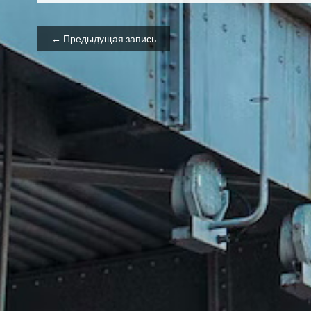
Навигация по записям
← Предыдущая запись