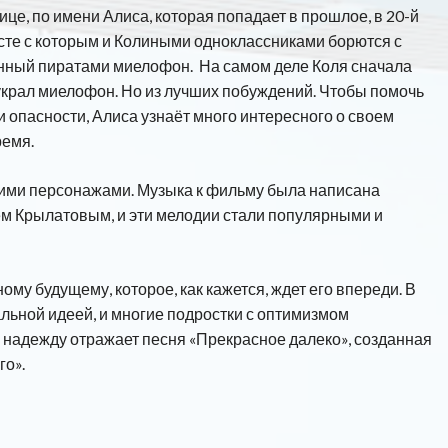
е, по имени Алиса, которая попадает в прошлое, в 20-й
месте с которым и Колиными одноклассниками борются с
нный пиратами миелофон. На самом деле Коля сначала
крал миелофон. Но из лучших побуждений. Чтобы помочь
 опасности, Алиса узнаёт много интересного о своем
ремя.
кими персонажами. Музыка к фильму была написана
м Крылатовым, и эти мелодии стали популярными и
му будущему, которое, как кажется, ждет его впереди. В
льной идеей, и многие подростки с оптимизмом
у надежду отражает песня «Прекрасное далеко», созданная
го».