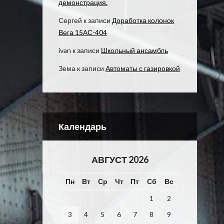
демонстрация.
Сергей
к записи
Доработка колонок
Вега 15АС-404
ivan
к записи
Школьный ансамбль
Зема
к записи
Автоматы с газировкой
Календарь
АВГУСТ 2026
Пн
Вт
Ср
Чт
Пт
Сб
Вс
1
2
3
4
5
6
7
8
9