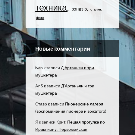
техника
рэндзю
сталин
фото
Новые комментарии
ivan
к записи
Д’Артаньян и три
мушкетера
Ar S
к записи
Д’Артаньян и три
мушкетера
Ставр
к записи
Пионерские лагеря
(воспоминания пионера и вожатого)
Я
к записи
Крит. Пешая прогулка по
Ираклиону. Первомайская