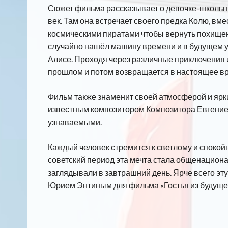
Сюжет фильма рассказывает о девочке-школьниц
век. Там она встречает своего предка Колю, в
космическими пиратами чтобы вернуть похище
случайно нашёл машину времени и в будущем у
Алисе. Проходя через различные приключения и
прошлом и потом возвращается в настоящее в
Фильм также знаменит своей атмосферой и яр
известным композитором Композитора Евгение
узнаваемыми.
Каждый человек стремится к светлому и спокойно
советский период эта мечта стала общенациона
заглядывали в завтрашний день. Ярче всего эт
Юрием Энтиным для фильма «Гостья из будуще