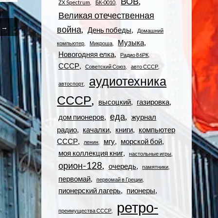
ВОВ
ZX Spectrum
БК-0010
Великая отечественная
ь →
война
День победы
Домашний
Музыка
компьютер
Микроша
Новогодняя елка
Радио 86РК
СССР
Советский Союз
авто СССР
аудиотехника
автоспорт
СССР
высоцкий
газировка
еда
дом пионеров
журнал
радио
качалки
книги
компьютер
СССР
мгу
морской бой
ленин
моя коллекция книг
настольные игры
орион-128
очередь
памятники
первомай
первомай в Греции
пионерский лагерь
пионеры
ретро-
преимущества СССР