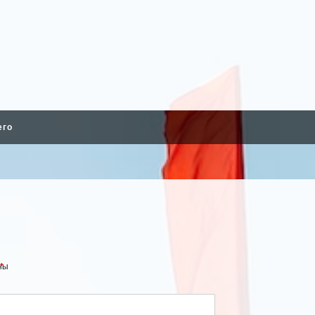
его
ны
*