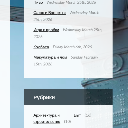
Пиво
Wednesday March 25th, 2026
Сакко и Ванцетти
Wednesday March
25th, 2026
Игра в пробки
Wednesday March 25th,
2026
Колбаса
Friday March 6th, 2026
Макулатура и лом
Sunday February
15th, 2026
Рубрики
Архитектура и
Быт
(16)
строительство
(10)