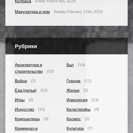
Колбаса
Friday March 6th, 2026
Макулатура и лом
Sunday February 15th, 2026
Рубрики
Архитектура и
Быт
(16)
строительство
(10)
Война
(3)
Города
(11)
Еда (питье)
(12)
Жилье
(5)
Игры
(6)
Идеология
(13)
Искусство
(15)
Катастрофы
(4)
Компьютеры
(3)
Космос
(2)
Криминал и
Культура
(7)