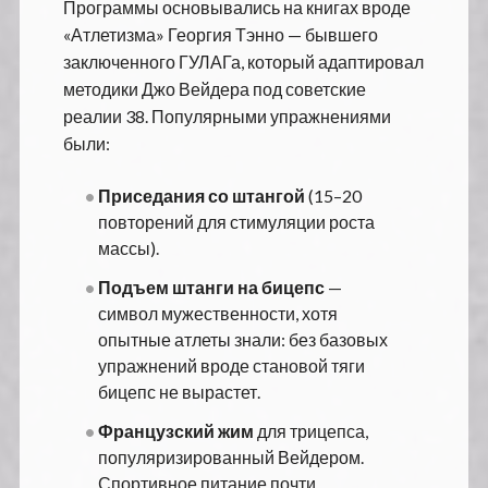
Программы основывались на книгах вроде
«Атлетизма» Георгия Тэнно — бывшего
заключенного ГУЛАГа, который адаптировал
методики Джо Вейдера под советские
реалии
3
8
. Популярными упражнениями
были:
Приседания со штангой
(15–20
повторений для стимуляции роста
массы).
Подъем штанги на бицепс
—
символ мужественности, хотя
опытные атлеты знали: без базовых
упражнений вроде становой тяги
бицепс не вырастет.
Французский жим
для трицепса,
популяризированный Вейдером.
Спортивное питание почти