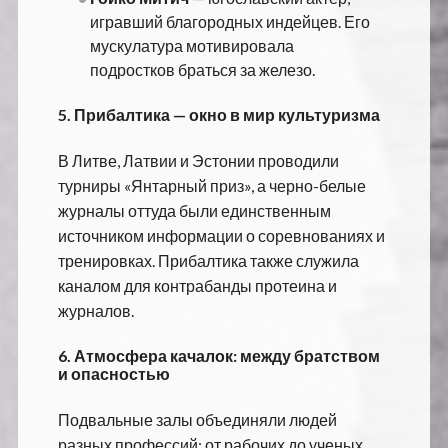
игравший благородных индейцев. Его
мускулатура мотивировала
подростков браться за железо.
5.
Прибалтика — окно в мир культуризма
В Литве, Латвии и Эстонии проводили
турниры «Янтарный приз», а черно-белые
журналы оттуда были единственным
источником информации о соревнованиях и
тренировках. Прибалтика также служила
каналом для контрабанды протеина и
журналов.
6.
Атмосфера качалок: между братством
и опасностью
Подвальные залы объединяли людей
разных профессий: от рабочих до ученых.