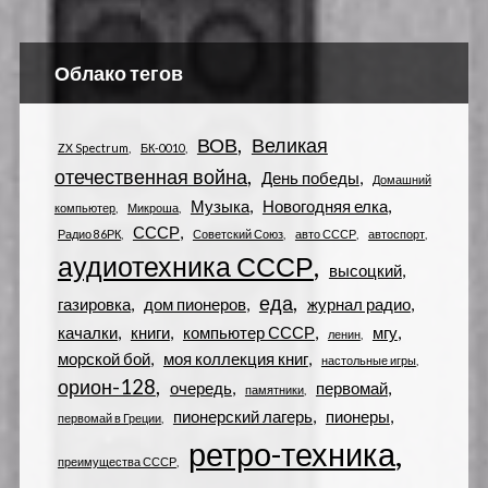
Облако тегов
ВОВ
Великая
ZX Spectrum
БК-0010
отечественная война
День победы
Домашний
Музыка
Новогодняя елка
компьютер
Микроша
СССР
Радио 86РК
Советский Союз
авто СССР
автоспорт
аудиотехника СССР
высоцкий
еда
газировка
дом пионеров
журнал радио
качалки
книги
компьютер СССР
мгу
ленин
морской бой
моя коллекция книг
настольные игры
орион-128
очередь
первомай
памятники
пионерский лагерь
пионеры
первомай в Греции
ретро-техника
преимущества СССР