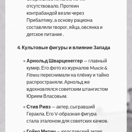
отсутствовало. Протеин
контрабандой везли через
Прибалтику, а основу рациона
составляли творог, яйца, овсянка и
детское питание .
4.
Культовые фигуры и влияние Запада
Арнольд Шварценеггер
— главный
кумир. Его фото из журналов
Muscle &
Fitness
переснимали на плёнку и тайно
распространяли. Арнольд же
вдохновлялся советским штангистом
Юрием Власовым.
Стив Ривз
— актер, сыгравший
Геракла. Его V-образная фигура
стала эталоном для советских качков.
Гойко Митич
— югославский актер,