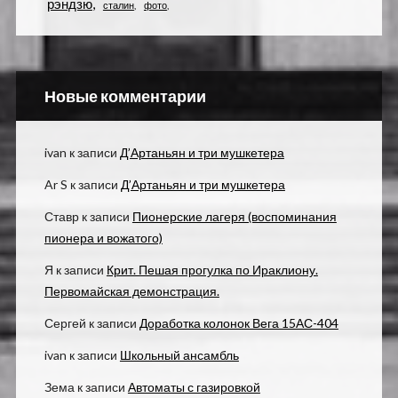
рэндзю
сталин
фото
Новые комментарии
ivan
к записи
Д’Артаньян и три мушкетера
Ar S
к записи
Д’Артаньян и три мушкетера
Ставр
к записи
Пионерские лагеря (воспоминания
пионера и вожатого)
Я
к записи
Крит. Пешая прогулка по Ираклиону.
Первомайская демонстрация.
Сергей
к записи
Доработка колонок Вега 15АС-404
ivan
к записи
Школьный ансамбль
Зема
к записи
Автоматы с газировкой