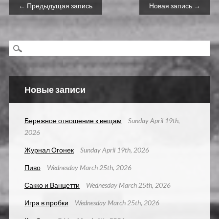
Навигация по записям
← Предыдущая запись
Новая запись →
Новые записи
Бережное отношение к вещам
Sunday April 19th,
2026
Журнал Огонек
Sunday April 19th, 2026
Пиво
Wednesday March 25th, 2026
Сакко и Ванцетти
Wednesday March 25th, 2026
Игра в пробки
Wednesday March 25th, 2026