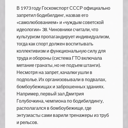
В 1973 году Госкомспорт СССР официально
запретил бодибилдинг, назвав его
«самолюбованием» и «чуждым советской
идеологии»
3
8
. Чиновники считали, что
культуризм пропагандирует индивидуализм,
тогда как спорт должен воспитывать
коллективизм и функциональную силу для
труда и обороны (система ГТО включала
метание гранаты, но не подъем штанги).
Несмотря на запрет, качалки ушли в
подполье. Их организовывали в подвалах,
бомбоубежищах и заброшенных зданиях.
Например, первый зал Дмитрия
Голубочкина, чемпиона по бодибилдингу,
располагался в бомбоубежище, где
энтузиасты сами варили тренажеры из труб
и рельсов.